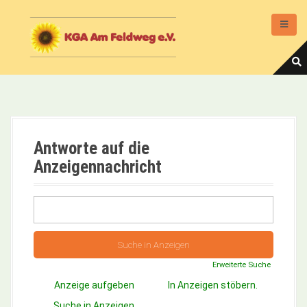
D
i
r
e
k
t
z
u
m
I
Antworte auf die
n
Anzeigennachricht
h
a
l
S
t
u
c
h
e
Erweiterte Suche
n
Anzeige aufgeben
In Anzeigen stöbern.
a
c
Suche in Anzeigen