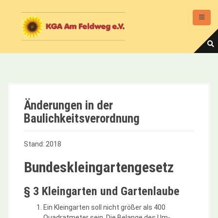
D
i
r
e
k
t
z
u
m
I
Änderungen in der
n
Baulichkeitsverordnung
h
a
l
Stand: 2018
t
Bundeskleingartengesetz
§ 3 Kleingarten und Gartenlaube
Ein Kleingarten soll nicht größer als 400
Quadratmeter sein. Die Belange des Um-