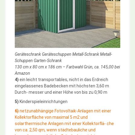
Geräteschrank Geräteschuppen Metall-Schrank Metall-
Schuppen Garten-Schrank
130 cm x 80 cm x 186 cm – Farbwahl Grün, ca. 145,00 bei
Amazon
4)
ein leicht transportables, nicht in das Erdreich
eingelassenes Badebecken mit höchsten 3,60 m
Durch- messer und einer Höhe von bis zu 0,90 m
5)
Kinderspieleinrichtungen
6)
netzunabhängige Fotovoltaik-Anlagen mit einer
Kollektorfläche von maximal 5 m2 und
solarthermische Anlagen mit einer Kollektorflä- che
von ca. 2,50 qm, wenn städtebauliche und